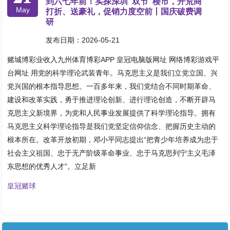
到六七年前！实探深圳“双节”楼市，开荒商
May
打折、送豪礼，促销力度空前丨国庆破费调
研
发布日期：2026-05-21
赌城博彩业收入九州体育博彩APP 皇冠电脑版网址 网络博彩游戏平
台网址 用党的科学理论武装青年。马克思主义是我们立党立国、兴
党兴国的根本指导思想。一百多年来，我们党结合不同时期革命、
建设和改革实践，勇于推进理论创新、进行理论创造，不断开辟马
克思主义新境界，为党和人民事业发展提供了科学理论指导。拥有
马克思主义科学理论指导是我们党坚定信仰信念、把握历史主动的
根本所在。改革开放初期，邓小平同志提出“把青少年培养成为忠于
社会主义祖国、忠于无产阶级革命事业、忠于马克思列宁主义毛泽
东思想的优秀人才”。立足新
皇冠赌球