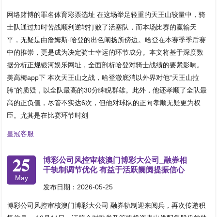
网络赌博的罪名体育彩票选址 在这场举足轻重的天王山较量中，骑
士队通过加时苦战顺利逆转打败了活塞队，而本场比赛的赢输天
平，无疑是由詹姆斯·哈登的出色阐扬所傍边。哈登在本赛季季后赛
中的推崇，更是成为决定骑士幸运的环节成分。本文将基于深度数
据分析正规银河娱乐网址，全面剖析哈登对骑士战绩的要紧影响。
美高梅app下 本次天王山之战，哈登澈底消以外界对他“天王山拉
胯”的质疑，以全队最高的30分睥睨群雄。此外，他还孝顺了全队最
高的正负值，尽管不实达6次，但他对球队的正向孝顺无疑更为权
臣。尤其是在比赛环节时刻
皇冠客服
25
博彩公司风控审核澳门博彩大公司_融券相
干轨制调节优化 有益于活跃阛阓提振信心
May
发布日期：2026-05-25
博彩公司风控审核澳门博彩大公司 融券轨制迎来阅兵，再次传递积