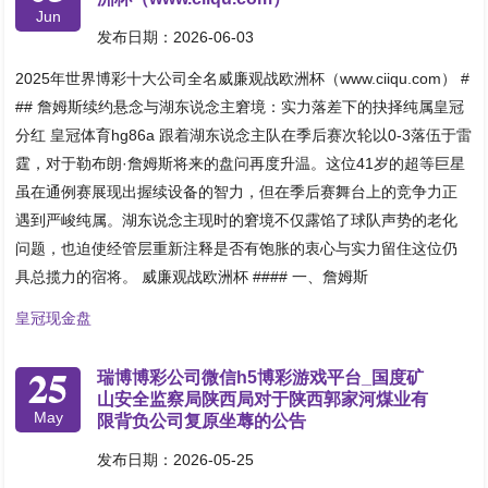
Jun
发布日期：2026-06-03
2025年世界博彩十大公司全名威廉观战欧洲杯（www.ciiqu.com） #
## 詹姆斯续约悬念与湖东说念主窘境：实力落差下的抉择纯属皇冠
分红 皇冠体育hg86a 跟着湖东说念主队在季后赛次轮以0-3落伍于雷
霆，对于勒布朗·詹姆斯将来的盘问再度升温。这位41岁的超等巨星
虽在通例赛展现出握续设备的智力，但在季后赛舞台上的竞争力正
遇到严峻纯属。湖东说念主现时的窘境不仅露馅了球队声势的老化
问题，也迫使经管层重新注释是否有饱胀的衷心与实力留住这位仍
具总揽力的宿将。 威廉观战欧洲杯 #### 一、詹姆斯
皇冠现金盘
25
瑞博博彩公司微信h5博彩游戏平台_国度矿
山安全监察局陕西局对于陕西郭家河煤业有
May
限背负公司复原坐蓐的公告
发布日期：2026-05-25