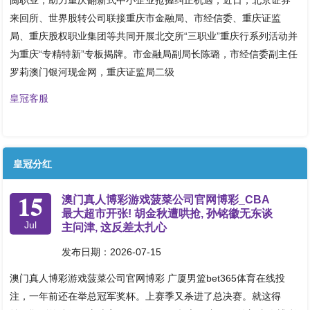
阓职业，助力重庆翻新式中小企业抢握纠正机遇，近日，北京证券
来回所、世界股转公司联接重庆市金融局、市经信委、重庆证监
局、重庆股权职业集团等共同开展北交所“三职业”重庆行系列活动并
为重庆“专精特新”专板揭牌。市金融局副局长陈璐，市经信委副主任
罗莉澳门银河现金网，重庆证监局二级
皇冠客服
皇冠分红
15
澳门真人博彩游戏菠菜公司官网博彩_CBA
最大超市开张! 胡金秋遭哄抢, 孙铭徽无东谈
Jul
主问津, 这反差太扎心
发布日期：2026-07-15
澳门真人博彩游戏菠菜公司官网博彩 广厦男篮bet365体育在线投
注，一年前还在举总冠军奖杯。上赛季又杀进了总决赛。就这得