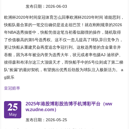
发布日期：2026-06-03
欧洲杯2020年时间皇冠体育怎么回事欧洲杯2020年时间 谁能思到，
快船队最合算的一笔交往确切是送走祖巴茨！就在刚刚规章的2026
年NBA选秀抽签中，快船凭借这笔当初看似鄙俚的操作，随机取得
了价值极高的第5号选秀权。这不仅一忽儿提高了球队异日竞争力，
更让快船从重建旯旮再度追念争冠行列。这枚选秀签的含金量非并
吞般，因为本年被业内誉为选秀大年，状元或者率包摄AJ·迪班萨、
彼得森和布泽尔这三大顶级天才，而快船手中的5号位则成了第二梯
队“捡漏”的最好契机，有望挑出优秀后劲股为球队注入极新活力。 a
g娱乐
皇冠赔率
25
2025年港股博彩股浩博手机博彩平台（ww
w.zudne.com）
May
发布日期：2026-05-25