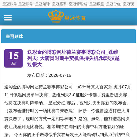
皇冠账号-皇冠账号_皇冠赌球_皇冠赔率_皇冠管理端_皇冠客服_皇冠分红_皇冠现
金盘_皇冠直播_皇冠信用_皇冠注册
皇冠赌球
15
送彩金的博彩网址荷兰赛事博彩公司_兹维
列夫: 大满贯时期手契机保持关机;我球技越
Jul
过很大
发布日期：2026-07-15
送彩金的博彩网址荷兰赛事博彩公司_ uG环球真人百家乐 虎扑07月
11日讯温网男单半决赛，兹维列夫3-0征服外卡选手费里晋级决赛，
他将在决赛对阵辛纳。 皇冠分红 赛后，兹维列夫出席新闻发布会。
（发布会进行时另一场比赛尚未收尾） 萨沙，你也曾流通打进大满
贯决赛了，现时的方式一定相等棒吧？ 是的。虽然，能打进温网决
赛让我感到无比喜悦。相等期待在周日的比赛中我方能有好的证
据。 今天你的正手击球似乎实在每次王人能精确找到落点并切中底