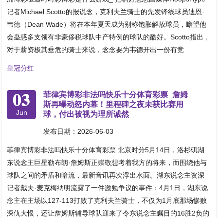
记者Michael Scotto的报说念，克利夫兰骑士的先发锋线球员迪恩·
韦德（Dean Wade）将在本年夏天成为别称饱胀解放球员，瞻望他
会蛊惑多支领有非豪侈税球队中产特例的球队的酷好。Scotto指出，
对于薪资极其垂危的骑士来说，念念要为韦德开出一份有竞
皇冠分红
03
菲律宾博彩非法吗快乐十分体育彩票_詹姆
斯再曝动怒内幕！里程碑之夜未获比赛用
Jun
球，付出被视为理所诚然
发布日期：2026-06-03
菲律宾博彩非法吗快乐十分体育彩票 北京时分5月14日，洛杉矶湖
东说念主巨星勒布朗·詹姆斯正崇敬想考着我方的将来，而围绕他与
球队之间的矛盾和暗流，最新音讯再次浮出水面。湖东说念主资深
记者戴夫·麦克梅纳明流露了一件激勉争议的事件：4月1日，湖东说
念主在主场以127-113打败了克利夫兰骑士，不仅为1月底那场惨败
深仇大恨，还让詹姆斯辅导球队迎来了令东说念主瞩目的16胜2负的