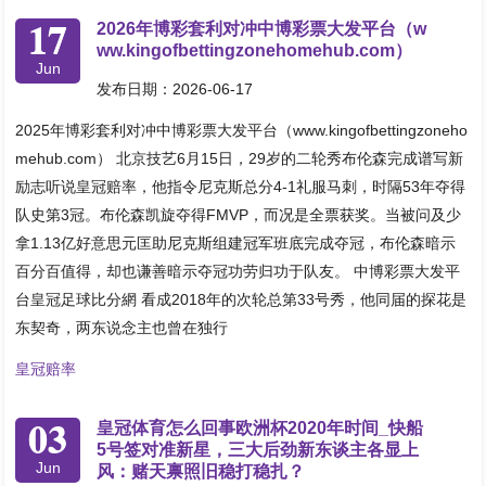
17
2026年博彩套利对冲中博彩票大发平台（w
ww.kingofbettingzonehomehub.com）
Jun
发布日期：2026-06-17
2025年博彩套利对冲中博彩票大发平台（www.kingofbettingzoneho
mehub.com） 北京技艺6月15日，29岁的二轮秀布伦森完成谱写新
励志听说皇冠赔率，他指令尼克斯总分4-1礼服马刺，时隔53年夺得
队史第3冠。布伦森凯旋夺得FMVP，而况是全票获奖。当被问及少
拿1.13亿好意思元匡助尼克斯组建冠军班底完成夺冠，布伦森暗示
百分百值得，却也谦善暗示夺冠功劳归功于队友。 中博彩票大发平
台皇冠足球比分網 看成2018年的次轮总第33号秀，他同届的探花是
东契奇，两东说念主也曾在独行
皇冠赔率
03
皇冠体育怎么回事欧洲杯2020年时间_快船
5号签对准新星，三大后劲新东谈主各显上
Jun
风：赌天禀照旧稳打稳扎？