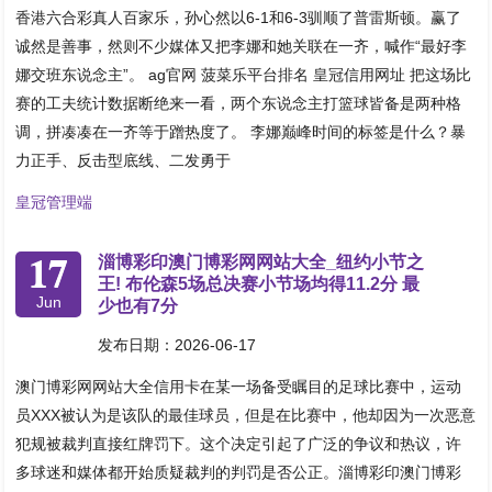
香港六合彩真人百家乐，孙心然以6-1和6-3驯顺了普雷斯顿。赢了
诚然是善事，然则不少媒体又把李娜和她关联在一齐，喊作“最好李
娜交班东说念主”。 ag官网 菠菜乐平台排名 皇冠信用网址 把这场比
赛的工夫统计数据断绝来一看，两个东说念主打篮球皆备是两种格
调，拼凑凑在一齐等于蹭热度了。 李娜巅峰时间的标签是什么？暴
力正手、反击型底线、二发勇于
皇冠管理端
17
淄博彩印澳门博彩网网站大全_纽约小节之
王! 布伦森5场总决赛小节场均得11.2分 最
Jun
少也有7分
发布日期：2026-06-17
澳门博彩网网站大全信用卡在某一场备受瞩目的足球比赛中，运动
员XXX被认为是该队的最佳球员，但是在比赛中，他却因为一次恶意
犯规被裁判直接红牌罚下。这个决定引起了广泛的争议和热议，许
多球迷和媒体都开始质疑裁判的判罚是否公正。淄博彩印澳门博彩