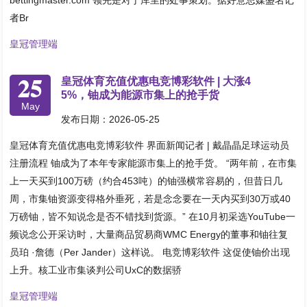
bettingmaster.com 领先是对于库里的处事策划。据好意思媒盛名记
者Br
皇冠管理端
25
皇冠体育充值优惠电竞博彩软件 | 大涨4
5%，铀成为能源市集上的抢手货
May
发布日期：2026-05-25
皇冠体育充值优惠电竞博彩软件 界面新闻记者 | 戴晶晶足球运动员
注册流程 铀成为了本年专家能源市集上的抢手货。 “两年前，在市集
上一天买到100万磅（约合453吨）的铀强横常容易的，但昔日几
周，市集铀资源变得格外垂死，若是念念要在一天内买到30万或40
万磅铀，皆不知说念是否不错找到货源。” 在10月初采选YouTube一
频说念公开采访时，大量商品贸易商WMC Energy的董事和铀往复
员珀 ·詹德（Per Jander）这样说。 电竞博彩软件 这促使铀价出现
上升。核工业市集谈判公司UxC的数据骄
皇冠管理端