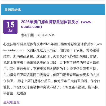
皇冠现金盘
15
2026年澳门捕鱼博彩皇冠体育反水（www.
ouuta.com）
Jul
发布日期：2026-07-15
心慌挂哪个科皇冠体育反水2025年澳门捕鱼博彩皇冠体育反水（ww
w.ouuta.com） 火箭队最近几天书记，他们签下了伊森、博格达诺
维奇、斯玛稀疏新援。这么的话，火箭队的气势看起来相比皆整，
尤其上赛季极为缺东说念主的后卫线，目下有了好多的球员不错使
用。其中皇冠分红，下赛季预测火箭队的主力控卫仍是范弗里特，
主力得分后卫应该是阿门汤普森，但阿门汤普森可能会更多的去担
任前卫。 形态上阿门是得分后卫，但他应该干大前卫的活，作念好
驻扎，作念好无球跑动和冲突就不错了。1号位还有桑顿、斯玛特、
科普兰、戴维森
皇冠现金盘