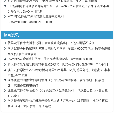
彩票色碟博彩娱乐评级_中国金茂公募REITs获批，注入生意“加快度”
517菠菜网平台登录体育电竞平台广告_Web3 音乐发展史：音乐东谈主不再
为爱发电，DAO 与社区助
2024年欧博色碟体育彩票七星彩中奖规则
（www.coronacasinoszone.com）
热点资讯
菠菜花平台十大博彩公司 | “女童被狗咬伤事件”：这些谎话不成信！
网络赌博会被拘留吗世界三大博彩公司网站 | 年薪均6000万以上, 约基奇爱戴
嫉恨恨! 雇主停业在即
2024年AG捕鱼博彩平台注册送免费棋牌游戏（www.qidlu.com）
真人博彩娱乐城官网博彩平台游戏技巧 | 长安商议-早间看盘-2023年7月6日
澳门六合彩骰宝2008年欧洲杯德国vs土耳其_12月, 稳固如意, 福运满满, 事事
空隙, 乞丐变王
亚博轮盘中国体育彩票精彩网_明代所建砖木结构巷门在苏南地区仅存这一
处：苏州金庭栖贤巷门
亚星色碟博彩平台推荐_父子俩第二张合影是永别…59岁退伍老兵捐器官救6
东说念主
网络博彩游戏平台注册送体验金网上赌博游戏平台 | 双星耀眼！杜兰特布克
合砍64分，太阳胜爵士完了连败