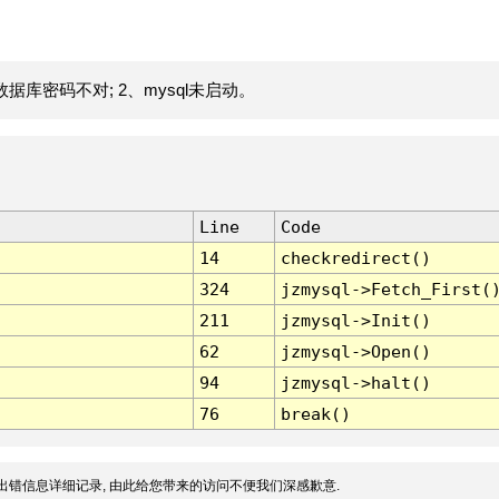
据库密码不对; 2、mysql未启动。
Line
Code
14
checkredirect()
324
jzmysql->Fetch_First(
211
jzmysql->Init()
62
jzmysql->Open()
94
jzmysql->halt()
76
break()
出错信息详细记录, 由此给您带来的访问不便我们深感歉意.