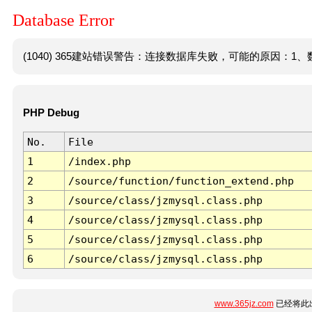
Database Error
(1040) 365建站错误警告：连接数据库失败，可能的原因：1、数
PHP Debug
No.
File
1
/index.php
2
/source/function/function_extend.php
3
/source/class/jzmysql.class.php
4
/source/class/jzmysql.class.php
5
/source/class/jzmysql.class.php
6
/source/class/jzmysql.class.php
www.365jz.com
已经将此