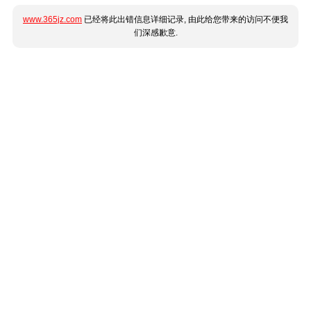
www.365jz.com
已经将此出错信息详细记录, 由此给您带来的访问不便我
们深感歉意.