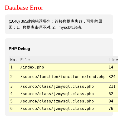
Database Error
(1040) 365建站错误警告：连接数据库失败，可能的原
因：1、数据库密码不对; 2、mysql未启动。
PHP Debug
No.
File
Line
1
/index.php
14
2
/source/function/function_extend.php
324
3
/source/class/jzmysql.class.php
211
4
/source/class/jzmysql.class.php
62
5
/source/class/jzmysql.class.php
94
6
/source/class/jzmysql.class.php
76