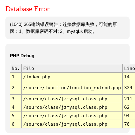
Database Error
(1040) 365建站错误警告：连接数据库失败，可能的原
因：1、数据库密码不对; 2、mysql未启动。
PHP Debug
No.
File
Line
1
/index.php
14
2
/source/function/function_extend.php
324
3
/source/class/jzmysql.class.php
211
4
/source/class/jzmysql.class.php
62
5
/source/class/jzmysql.class.php
94
6
/source/class/jzmysql.class.php
76