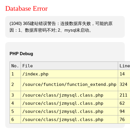
Database Error
(1040) 365建站错误警告：连接数据库失败，可能的原
因：1、数据库密码不对; 2、mysql未启动。
PHP Debug
No.
File
Line
1
/index.php
14
2
/source/function/function_extend.php
324
3
/source/class/jzmysql.class.php
211
4
/source/class/jzmysql.class.php
62
5
/source/class/jzmysql.class.php
94
6
/source/class/jzmysql.class.php
76