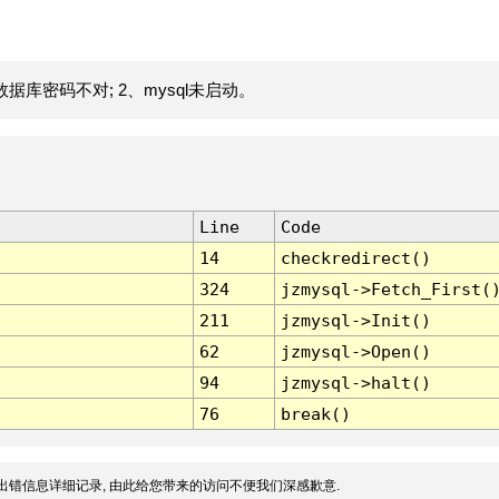
据库密码不对; 2、mysql未启动。
Line
Code
14
checkredirect()
324
jzmysql->Fetch_First(
211
jzmysql->Init()
62
jzmysql->Open()
94
jzmysql->halt()
76
break()
出错信息详细记录, 由此给您带来的访问不便我们深感歉意.