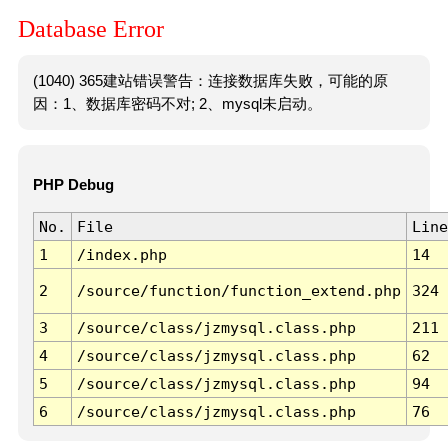
Database Error
(1040) 365建站错误警告：连接数据库失败，可能的原
因：1、数据库密码不对; 2、mysql未启动。
PHP Debug
No.
File
Line
1
/index.php
14
2
/source/function/function_extend.php
324
3
/source/class/jzmysql.class.php
211
4
/source/class/jzmysql.class.php
62
5
/source/class/jzmysql.class.php
94
6
/source/class/jzmysql.class.php
76