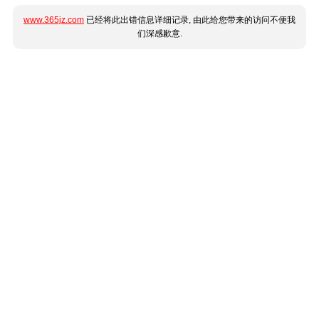
www.365jz.com
已经将此出错信息详细记录, 由此给您带来的访问不便我
们深感歉意.