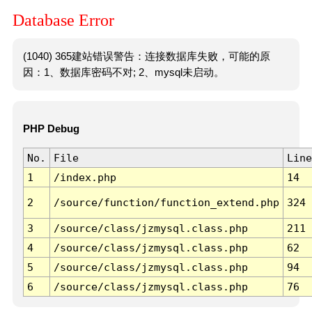
Database Error
(1040) 365建站错误警告：连接数据库失败，可能的原
因：1、数据库密码不对; 2、mysql未启动。
PHP Debug
No.
File
Line
1
/index.php
14
2
/source/function/function_extend.php
324
3
/source/class/jzmysql.class.php
211
4
/source/class/jzmysql.class.php
62
5
/source/class/jzmysql.class.php
94
6
/source/class/jzmysql.class.php
76