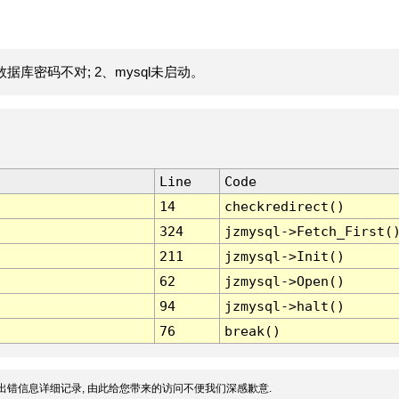
据库密码不对; 2、mysql未启动。
Line
Code
14
checkredirect()
324
jzmysql->Fetch_First(
211
jzmysql->Init()
62
jzmysql->Open()
94
jzmysql->halt()
76
break()
出错信息详细记录, 由此给您带来的访问不便我们深感歉意.