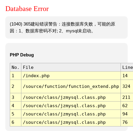
Database Error
(1040) 365建站错误警告：连接数据库失败，可能的原
因：1、数据库密码不对; 2、mysql未启动。
PHP Debug
No.
File
Line
1
/index.php
14
2
/source/function/function_extend.php
324
3
/source/class/jzmysql.class.php
211
4
/source/class/jzmysql.class.php
62
5
/source/class/jzmysql.class.php
94
6
/source/class/jzmysql.class.php
76