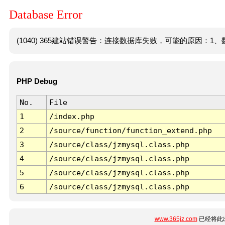
Database Error
(1040) 365建站错误警告：连接数据库失败，可能的原因：1、数
PHP Debug
No.
File
1
/index.php
2
/source/function/function_extend.php
3
/source/class/jzmysql.class.php
4
/source/class/jzmysql.class.php
5
/source/class/jzmysql.class.php
6
/source/class/jzmysql.class.php
www.365jz.com
已经将此